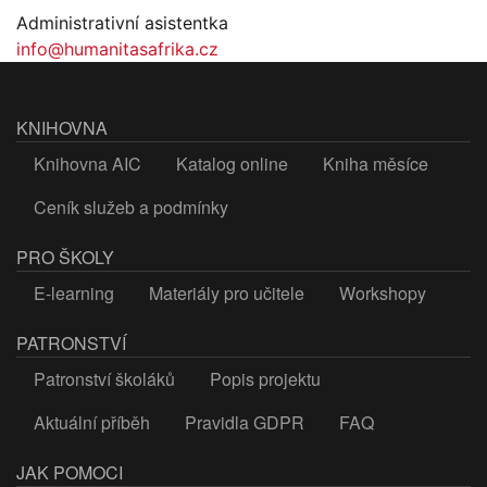
Administrativní asistentka
info@humanitasafrika.cz
KNIHOVNA
Knihovna AIC
Katalog online
Kniha měsíce
Ceník služeb a podmínky
PRO ŠKOLY
E-learning
Materiály pro učitele
Workshopy
PATRONSTVÍ
Patronství školáků
Popis projektu
Aktuální příběh
Pravidla GDPR
FAQ
JAK POMOCI