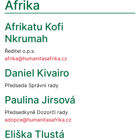
Afrika
Afrikatu Kofi
Nkrumah
Ředitel o.p.s.
afrika@humanitasafrika.cz
Daniel Kivairo
Předseda Správní rady
Paulina Jirsová
Předsedkyně Dozorčí rady
adopce@humanitasafrika.cz
Eliška Tlustá