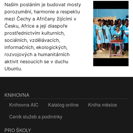
Naším posláním je budovat mosty
porozumění, harmonie a respektu
mezi Čechy a Afričany žijícími v
Česku, Africe a její diaspoře
prostřednictvím kulturních,
sociálních, vzdělávacích,
informačních, ekologických,
rozvojových a humanitárních
aktivit nesoucích se v duchu
Ubuntu.
KNIHOVNA
Knihovna AIC
Katalog online
Kniha měsíce
Ceník služeb a podmínky
PRO ŠKOLY