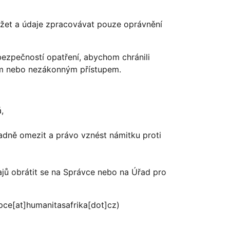
lížet a údaje zpracovávat pouze oprávnění
bezpečností opatření, abychom chránili
ým nebo nezákonným přístupem.
,
padně omezit a právo vznést námitku proti
jů obrátit se na Správce nebo na Úřad pro
ce[at]humanitasafrika[dot]cz)