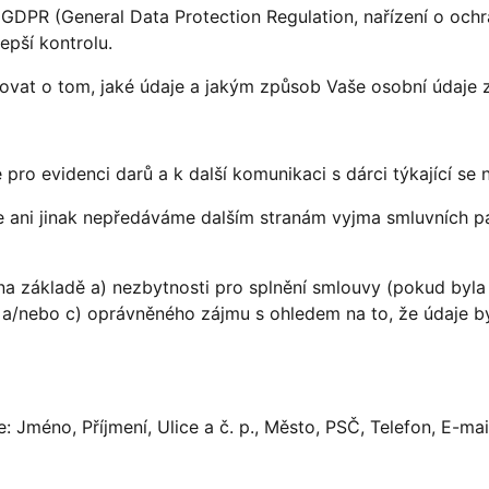
 GDPR (General Data Protection Regulation, nařízení o och
lepší kontrolu.
rmovat o tom, jaké údaje a jakým způsob Vaše osobní údaje
pro evidenci darů a k další komunikaci s dárci týkající se n
ni jinak nepředáváme dalším stranám vyjma smluvních part
a základě a) nezbytnosti pro splnění smlouvy (pokud byla 
e, a/nebo c) oprávněného zájmu s ohledem na to, že údaje b
: Jméno, Příjmení, Ulice a č. p., Město, PSČ, Telefon, E-ma