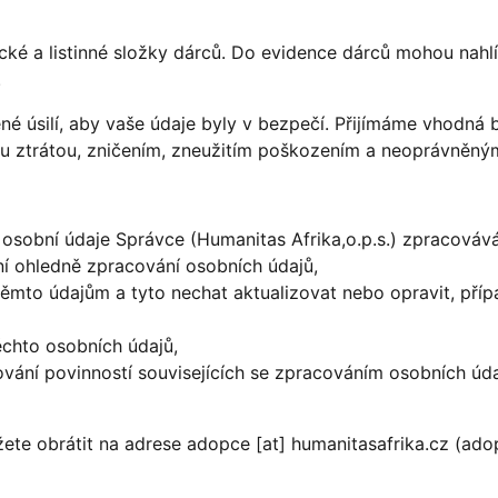
cké a listinné složky dárců. Do evidence dárců mohou nah
.
é úsilí, aby vaše údaje byly v bezpečí. Přijímáme vhodná 
ou ztrátou, zničením, zneužitím poškozením a neoprávněn
osobní údaje Správce (Humanitas Afrika,o.p.s.) zpracovává
í ohledně zpracování osobních údajů,
těmto údajům a tyto nechat aktualizovat nebo opravit, pří
chto osobních údajů,
vání povinností souvisejících se zpracováním osobních úda
žete obrátit na adrese
adopce
[at]
humanitasafrika.cz
(adop