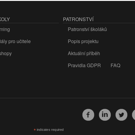
KOLY
PATRONSTVÍ
rning
Patronství školáků
ály pro učitele
Popis projektu
shopy
Aktuální příběh
Pravidla GDPR
FAQ
*
indicates required