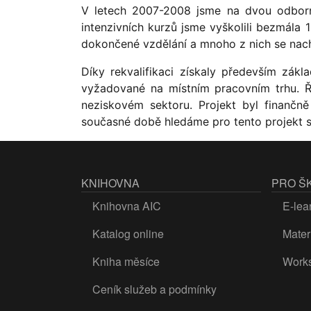
V letech 2007-2008 jsme na dvou odborn
intenzivních kurzů jsme vyškolili bezmála 
dokončené vzdělání a mnoho z nich se nacház
Díky rekvalifikaci získaly především zák
vyžadované na místním pracovním trhu. Ř
neziskovém sektoru. Projekt byl finanč
současné době hledáme pro tento projekt 
KNIHOVNA
PRO Š
Knihovna AIC
E-lea
Katalog online
Materi
Kniha měsíce
Work
Ceník služeb a podmínky