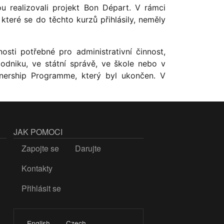
realizovali projekt Bon Départ. V rámci
které se do těchto kurzů přihlásily, neměly
sti potřebné pro administrativní činnost,
dniku, ve státní správě, ve škole nebo v
nership Programme, který byl ukončen. V
JAK POMOCI
Zapojte se
Darujte
Kontakty
Přihlásit se
LOGIN
English
Czech