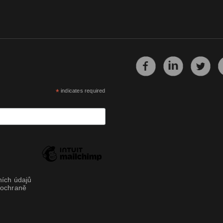
*
indicates required
ích údajů
 ochraně