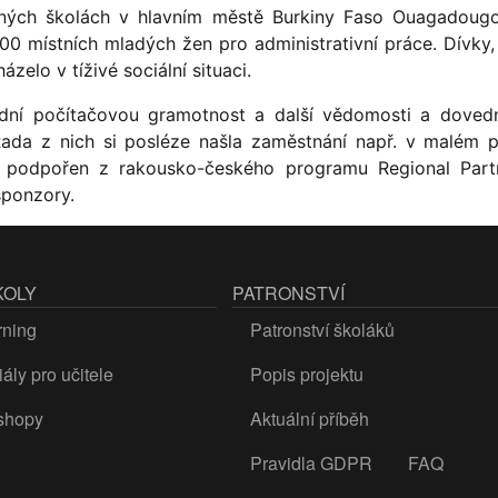
ých školách v hlavním městě Burkiny Faso Ouagadougou 
100 místních mladých žen pro administrativní práce. Dívky, 
elo v tíživé sociální situaci.
ladní počítačovou gramotnost a další vědomosti a dovedno
ada z nich si posléze našla zaměstnání např. v malém po
ně podpořen z rakousko-českého programu Regional Part
sponzory.
KOLY
PATRONSTVÍ
rning
Patronství školáků
ály pro učitele
Popis projektu
shopy
Aktuální příběh
Pravidla GDPR
FAQ