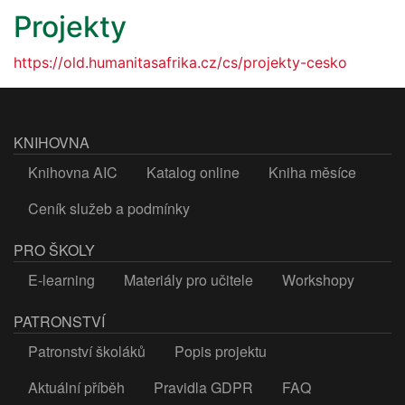
Projekty
https://old.humanitasafrika.cz/cs/projekty-cesko
KNIHOVNA
Knihovna AIC
Katalog online
Kniha měsíce
Ceník služeb a podmínky
PRO ŠKOLY
E-learning
Materiály pro učitele
Workshopy
PATRONSTVÍ
Patronství školáků
Popis projektu
Aktuální příběh
Pravidla GDPR
FAQ