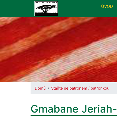
ÚVOD
Domů
Staňte se patronem / patronkou
Gmabane Jeriah-