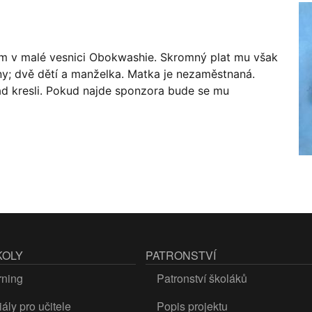
lem v malé vesnici Obokwashie. Skromný plat mu však
ny; dvě dětí a manželka. Matka je nezaměstnaná.
rád kresli. Pokud najde sponzora bude se mu
KOLY
PATRONSTVÍ
rning
Patronství školáků
ály pro učitele
Popis projektu