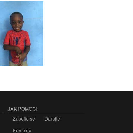
JAK POMOCI
Zapojte se
Darujte
Kontakty