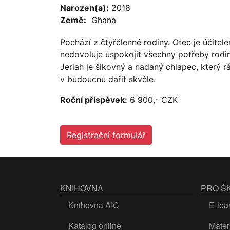
Narozen(a):
2018
Země:
Ghana
Pochází z čtyřčlenné rodiny. Otec je účite
nedovoluje uspokojit všechny potřeby rodi
Jeriah je šikovný a nadaný chlapec, který 
v budoucnu dařit skvěle.
Roční příspěvek:
6 900,- CZK
Registrační formulář
KNIHOVNA
PRO Š
Knihovna AIC
E-lea
Katalog online
Materi