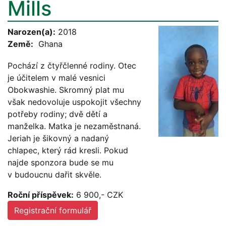
Mills
Narozen(a):
2018
Země:
Ghana
Pochází z čtyřčlenné rodiny. Otec
je účitelem v malé vesnici
Obokwashie. Skromný plat mu
však nedovoluje uspokojit všechny
potřeby rodiny; dvě dětí a
manželka. Matka je nezaměstnaná.
Jeriah je šikovný a nadaný
chlapec, který rád kresli. Pokud
najde sponzora bude se mu
v budoucnu dařit skvěle.
Roční příspěvek:
6 900,- CZK
Registrační formulář