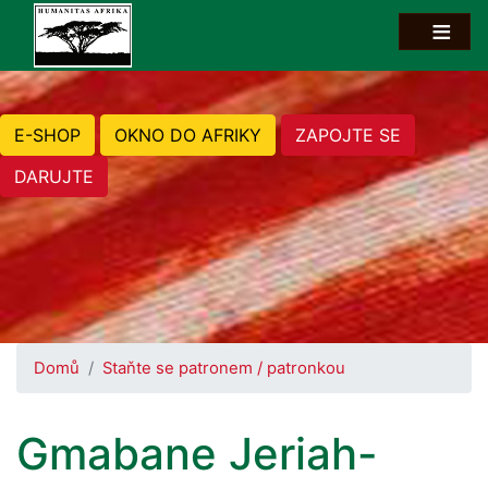
E-SHOP
OKNO DO AFRIKY
ZAPOJTE SE
DARUJTE
Domů
Staňte se patronem / patronkou
Gmabane Jeriah-