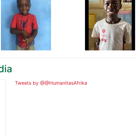
dia
i.
t progresif.
Tweets by @@HumanitasAfrika