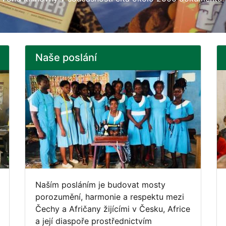
Naše poslání
Naším posláním je budovat mosty
porozumění, harmonie a respektu mezi
Čechy a Afričany žijícími v Česku, Africe
a její diaspoře prostřednictvím