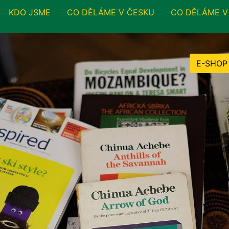
KDO JSME
CO DĚLÁME V ČESKU
CO DĚLÁME V
E-SHOP