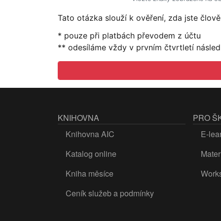
Tato otázka slouží k ověření, zda jste člo
* pouze při platbách převodem z účtu
** odesíláme vždy v prvním čtvrtletí násled
KNIHOVNA
PRO Š
Knihovna AIC
E-lea
Katalog online
Materi
Kniha měsíce
Work
Ceník služeb a podmínky