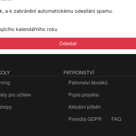
věk, a k zabránění automatickému odesílání spamu.
ujícího kalendářního roku
KOLY
PATRONSTVÍ
rning
Patronství školáků
ály pro učitele
Popis projektu
shopy
Aktuální příběh
Pravidla GDPR
FAQ