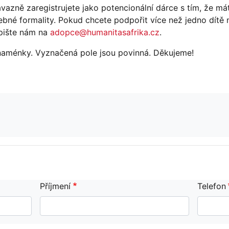
vazně zaregistrujete jako potencionální dárce s tím, že mát
řebné formality. Pokud chcete podpořit více než jedno dítě
apište nám na
adopce@humanitasafrika.cz
.
 znaménky. Vyznačená pole jsou povinná. Děkujeme!
Příjmení
Telefon