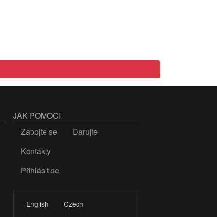
JAK POMOCI
Zapojte se
Darujte
Kontakty
Přihlásit se
LOGIN
English
Czech